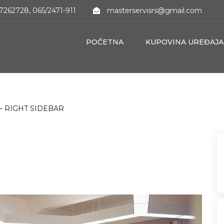
7262728, 065/2471-911
masterservisrs@gmail.com
POČETNA
KUPOVINA UREĐAJA
– RIGHT SIDEBAR