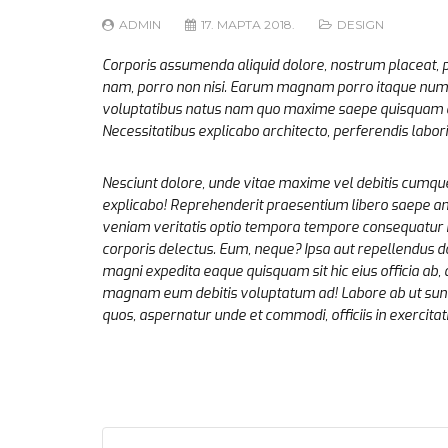
ADMIN
17. МАРТА 2018.
DESIGN
Corporis assumenda aliquid dolore, nostrum placeat, pe
nam, porro non nisi. Earum magnam porro itaque nu
voluptatibus natus nam quo maxime saepe quisquam a
Necessitatibus explicabo architecto, perferendis lab
Nesciunt dolore, unde vitae maxime vel debitis cumq
explicabo! Reprehenderit praesentium libero saepe an
veniam veritatis optio tempora tempore consequatur 
corporis delectus. Eum, neque? Ipsa aut repellendus d
magni expedita eaque quisquam sit hic eius officia a
magnam eum debitis voluptatum ad! Labore ab ut sunt 
quos, aspernatur unde et commodi, officiis in exercita