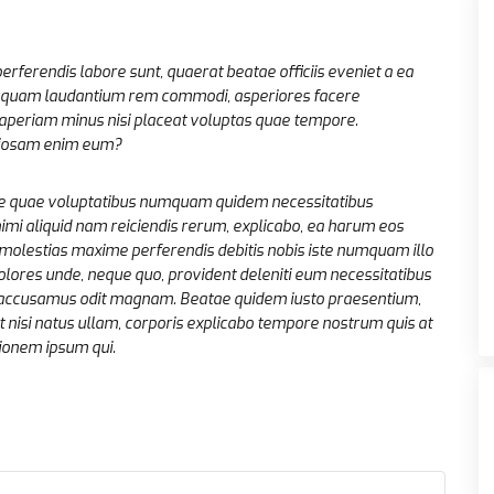
rferendis labore sunt, quaerat beatae officiis eveniet a ea
mquam laudantium rem commodi, asperiores facere
periam minus nisi placeat voluptas quae tempore.
oriosam enim eum?
ue quae voluptatibus numquam quidem necessitatibus
imi aliquid nam reiciendis rerum, explicabo, ea harum eos
molestias maxime perferendis debitis nobis iste numquam illo
olores unde, neque quo, provident deleniti eum necessitatibus
b, accusamus odit magnam. Beatae quidem iusto praesentium,
nisi natus ullam, corporis explicabo tempore nostrum quis at
tionem ipsum qui.