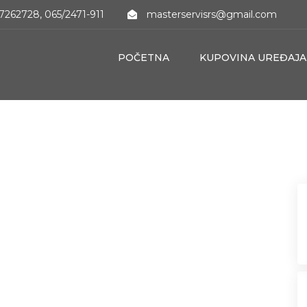
7262728, 065/2471-911
masterservisrs@gmail.com
POČETNA
KUPOVINA UREĐAJA