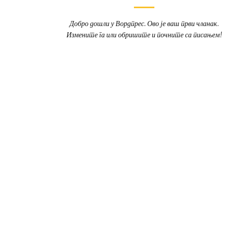
Добро дошли у Вордпрес. Ово је ваш први чланак.
Измените га или обришите и почните са писањем!