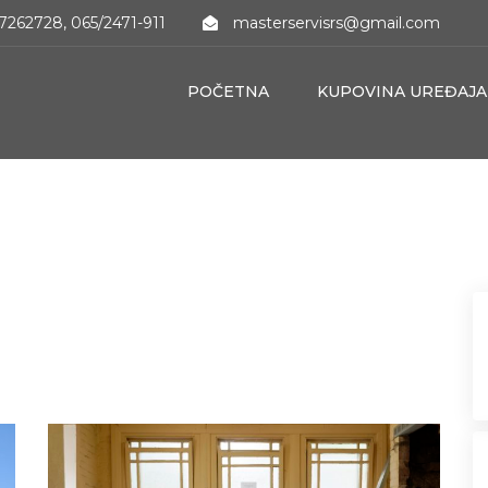
7262728, 065/2471-911
masterservisrs@gmail.com
POČETNA
KUPOVINA UREĐAJA