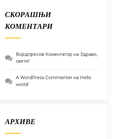
СКОРАШЊИ
КОМЕНТАРИ
Вордпресов Коментатор
на
Здраво,
свете!
A WordPress Commenter
на
Hello
world!
АРХИВЕ