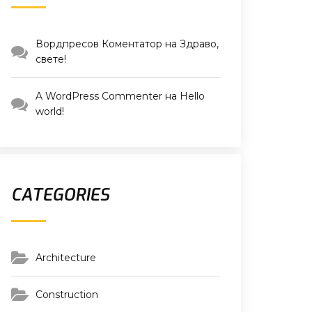
Вордпресов Коментатор
на
Здраво,
свете!
A WordPress Commenter
на
Hello
world!
CATEGORIES
Architecture
Construction