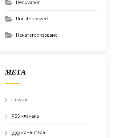
Renovation
Uncategorized
Некатегоризовано
МЕТА
Пријава
RSS
чланака
RSS
коментара